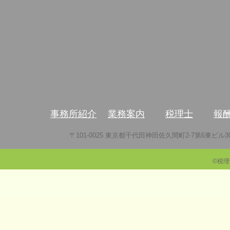
事務所紹介
業務案内
税理士
報
〒101-0025 東京都千代田神田佐久間町2-7第6東ビル302号室Tel：
©税